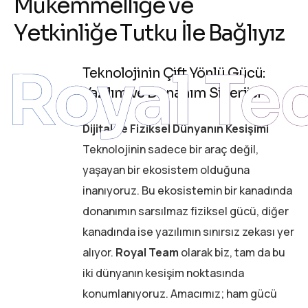
M
ü
k
e
m
m
e
l
l
i
ğ
e
v
e
Y
e
t
k
i
n
l
i
ğ
e
T
u
t
k
u
İ
l
e
B
a
ğ
l
ı
y
ı
z
Royal Te
Teknolojinin Çift Yönlü Gücü:
Yazılım ve Donanım Sinerjisi
Dijital ve Fiziksel Dünyanın Kesişimi
Teknolojinin sadece bir araç değil,
yaşayan bir ekosistem olduğuna
inanıyoruz. Bu ekosistemin bir kanadında
donanımın sarsılmaz fiziksel gücü, diğer
kanadında ise yazılımın sınırsız zekası yer
alıyor.
Royal Team
olarak biz, tam da bu
iki dünyanın kesişim noktasında
konumlanıyoruz. Amacımız; ham gücü