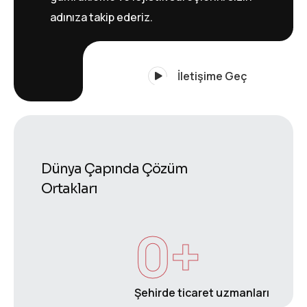
adınıza takip ederiz.
İletişime Geç
Dünya Çapında Çözüm
Ortakları
0
+
Şehirde ticaret uzmanları