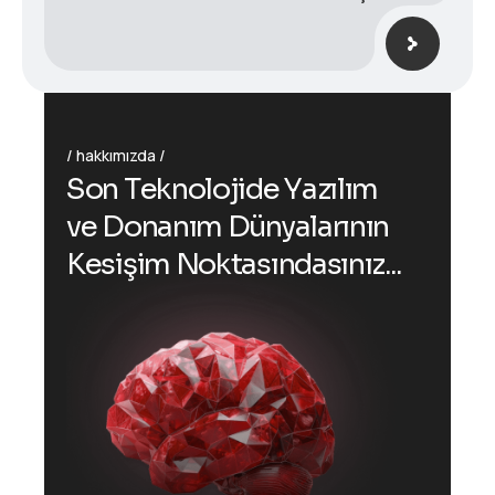
hakkımızda
S
o
n
T
e
k
n
o
l
o
j
i
d
e
Y
a
z
ı
l
ı
m
v
e
D
o
n
a
n
ı
m
D
ü
n
y
a
l
a
r
ı
n
ı
n
K
e
s
i
ş
i
m
N
o
k
t
a
s
ı
n
d
a
s
ı
n
ı
z
.
.
.