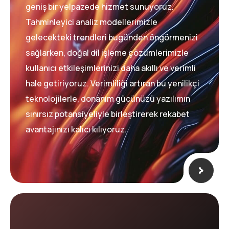
geniş bir yelpazede hizmet sunuyoruz.
Tahminleyici analiz modellerimizle
gelecekteki trendleri bugünden öngörmenizi
sağlarken, doğal dil işleme çözümlerimizle
kullanıcı etkileşimlerinizi daha akıllı ve verimli
hale getiriyoruz. Verimliliği artıran bu yenilikçi
teknolojilerle, donanım gücünüzü yazılımın
sınırsız potansiyeliyle birleştirerek rekabet
avantajınızı kalıcı kılıyoruz.