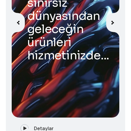
sınırsız
dünyasından
geleceğin
ürünleri
hizmetinizde...
Detaylar