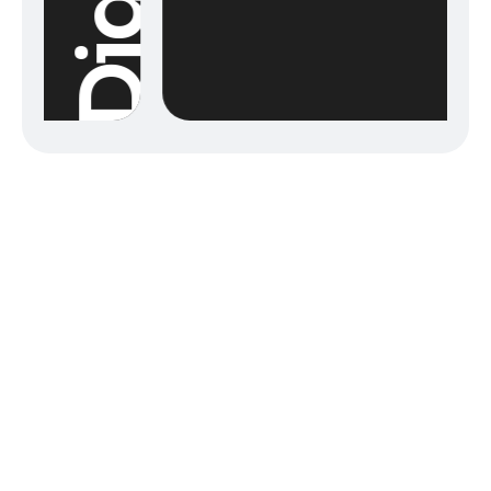
IT Çözümleri
Güncel Teknolojilere sahip ürünleri
kendi IT ekibimizle destekliyoruz. En
son yazılım teknolojileri ile daima
işletmenizi destekliyoruz