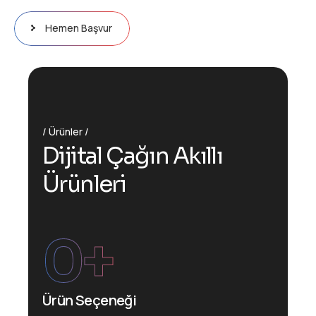
Hemen Başvur
Ürünler
D
i
j
i
t
a
l
Ç
a
ğ
ı
n
A
k
ı
l
l
ı
Ü
r
ü
n
l
e
r
i
0
+
Ürün Seçeneği