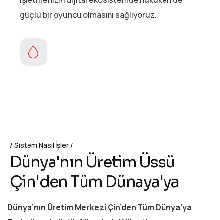
güçlü bir oyuncu olmasını sağlıyoruz.
Sistem Nasıl İşler
D
ü
n
y
a
'
n
ı
n
Ü
r
e
t
i
m
Ü
s
s
ü
Ç
i
n
'
d
e
n
T
ü
m
D
ü
n
a
y
a
'
y
a
Dünya’nın Üretim Merkezi Çin’den Tüm Dünya’ya