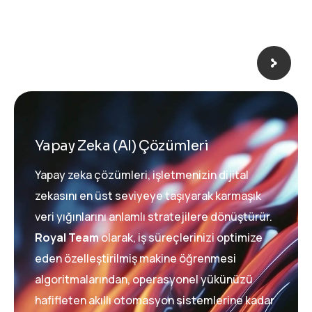
Yapay Zeka (AI) Çözümleri
Yapay zeka çözümleri, işletmenizin dijital
zekasını en üst seviyeye taşıyarak karmaşık
veri yığınlarını anlamlı stratejilere dönüştürür.
Royal Team
olarak, iş süreçlerinizi optimize
eden özelleştirilmiş makine öğrenmesi
algoritmalarından, operasyonel yükünüzü
hafifleten akıllı otomasyon sistemlerine kadar