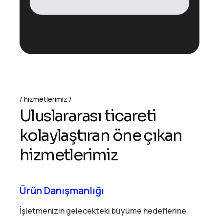
hizmetlerimiz
U
l
u
s
l
a
r
a
r
a
s
ı
t
i
c
a
r
e
t
i
k
o
l
a
y
l
a
ş
t
ı
r
a
n
ö
n
e
ç
ı
k
a
n
h
i
z
m
e
t
l
e
r
i
m
i
z
Ürün Danışmanlığı
İşletmenizin gelecekteki büyüme hedeflerine