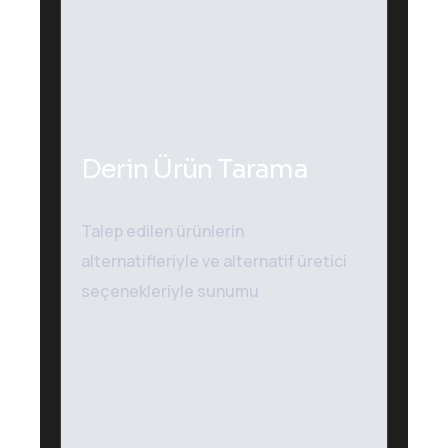
Derin Ürün Tarama
Plugins Integrated
Talep edilen ürünlerin
alternatifleriyle ve alternatif üretici
seçenekleriyle sunumu