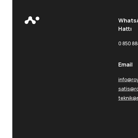
WhatsA
Hattı
0 850 88
Email
info@ro
satis@r
teknik@