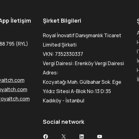
pp İletişim
Şirket Bilgileri
Royal İnovatif Danışmanlık Ticaret
88 795 (RYL)
Limited Şirketi
VKN: 7352330337
Vergi Dairesi: Erenköy Vergi Dairesi
Adres:
İ
yaltch.com
Kozyatağı Mah. Gülbahar Sok. Ege
oyaltch.com
Yıldız Sitesi A-Blok No:13 D:35
royaltch.com
Kadıköy - İstanbul
Social network
Facebook
X
LinkedIn
YouTube