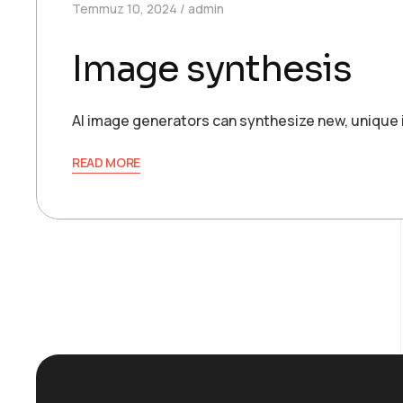
Temmuz 10, 2024
admin
Image synthesis
AI image generators can synthesize new, unique 
READ MORE